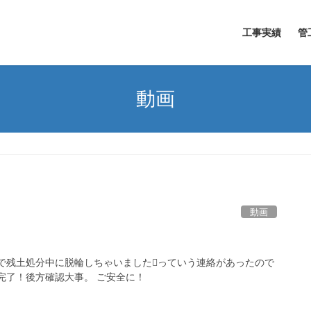
工事実績
管
動画
動画
場で残土処分中に脱輪しちゃいましたっていう連絡があったので
完了！後方確認大事。 ご安全に！