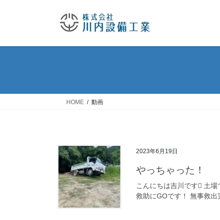
コ
ナ
ン
ビ
テ
ゲ
ン
ー
ツ
シ
へ
ョ
ス
ン
キ
に
ッ
移
HOME
動画
プ
動
2023年6月19日
やっちゃった！
こんにちは吉川です 土
救助にGOです！ 無事救出