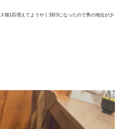
オス猫1匹増えてようやく3対3になったので男の地位が少