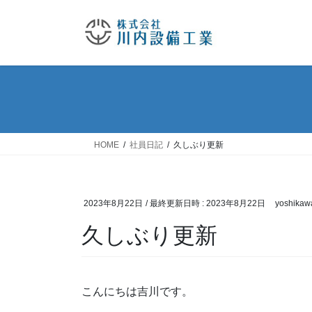
コ
ナ
ン
ビ
テ
ゲ
ン
ー
ツ
シ
へ
ョ
ス
ン
キ
に
ッ
移
HOME
社員日記
久しぶり更新
プ
動
2023年8月22日
/ 最終更新日時 :
2023年8月22日
yoshikaw
久しぶり更新
こんにちは吉川です。