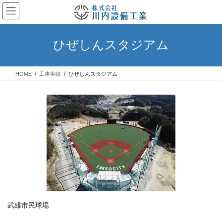
コ
ナ
ン
ビ
テ
ゲ
ン
ー
ひぜしんスタジアム
ツ
シ
へ
ョ
ス
ン
HOME
工事実績
ひぜしんスタジアム
キ
に
ッ
移
プ
動
武雄市民球場