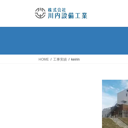
コ
ナ
ン
ビ
テ
ゲ
ン
ー
ツ
シ
へ
ョ
ス
ン
キ
に
ッ
移
HOME
工事実績
keirin
プ
動