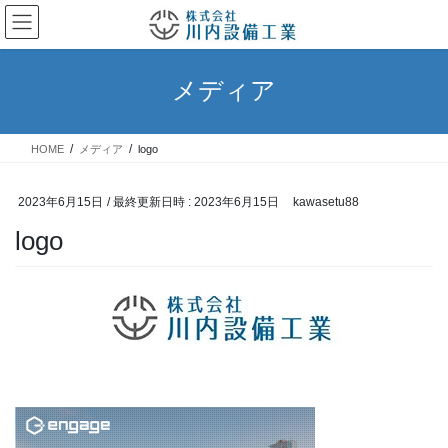
コ
ナ
ン
ビ
テ
ゲ
ン
ー
メディア
ツ
シ
へ
ョ
ス
ン
HOME
メディア
logo
キ
に
ッ
移
プ
動
2023年6月15日
/ 最終更新日時 :
2023年6月15日
kawasetu88
logo