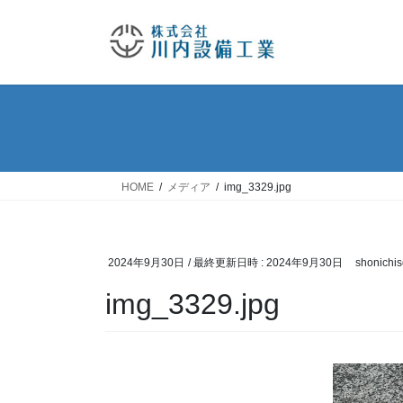
コ
ナ
ン
ビ
テ
ゲ
ン
ー
ツ
シ
へ
ョ
ス
ン
キ
に
ッ
移
HOME
メディア
img_3329.jpg
プ
動
2024年9月30日
/ 最終更新日時 :
2024年9月30日
shonichis
img_3329.jpg