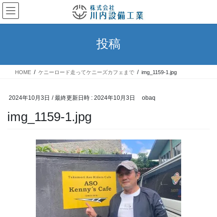
コ
ナ
ン
ビ
テ
ゲ
ン
ー
投稿
ツ
シ
へ
ョ
ス
ン
HOME
ケニーロード走ってケニーズカフェまで
img_1159-1.jpg
キ
に
ッ
移
プ
動
2024年10月3日
/ 最終更新日時 :
2024年10月3日
obaq
img_1159-1.jpg