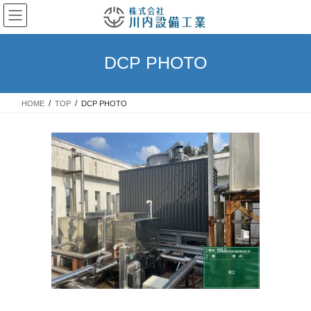
コ
ナ
ン
ビ
テ
ゲ
ン
ー
DCP PHOTO
ツ
シ
へ
ョ
ス
ン
HOME
TOP
DCP PHOTO
キ
に
ッ
移
プ
動